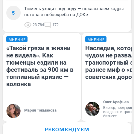
Тюмень уходит под воду — показываем кадры
5
потопа с небоскреба на ДОКе
23 784
172
МНЕНИЕ
МНЕНИЕ
«Такой грязи в жизни
Наследие, кото
не видела». Как
чудом не разва
тюменцы ездили на
транспортный э
фестиваль за 900 км в
разнес миф о «
топливный кризис —
советских доро
колонка
Олег Арефьев
Блогер, предприн
Мария Токмакова
владелец в тран
бизнесе
РЕКОМЕНДУЕМ