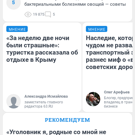
5
бактериальными болезнями овощей — советы
19 875
5
МНЕНИЕ
МНЕНИЕ
«За неделю две ночи
Наследие, кото
были страшные»:
чудом не разва
туристка рассказала об
транспортный э
отдыхе в Крыму
разнес миф о «
советских доро
Олег Арефьев
Александра Исмайлова
Блогер, предприн
заместитель главного
владелец в тран
редактора 63.RU
бизнесе
РЕКОМЕНДУЕМ
«Уголовник я, родные со мной не