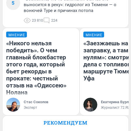
5
выносится в реку»: гидролог из Тюмени — о
вонючей Туре и причинах потопа
23 810
224
МНЕНИЕ
МНЕНИЕ
«Никого нельзя
«Заезжаешь на
победить». О чем
заправку, а там 
главный блокбастер
нулям»: смотри
этого года, который
дела с топливом
бьет рекорды в
маршруте Тюме
прокате: честный
Уфа
отзыв на «Одиссею»
Нолана
Стас Соколов
Екатерина Бурле
Эксперт
Журналист 72.RU
РЕКОМЕНДУЕМ