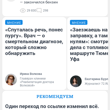
— закончился бензин
29 830
298
МНЕНИЕ
МНЕНИЕ
«Спуталась речь, понес
«Заезжаешь на
пургу». Врач — о
заправку, а там 
смертельном диагнозе,
нулям»: смотри
который сложно
дела с топливом
обнаружить
маршруте Тюме
Уфа
Ирина Волкова
Главврач клиники
Екатерина Бурле
«Реабилитация доктора
Журналист 72.RU
Волковой»
РЕКОМЕНДУЕМ
Один переход по ссылке изменил всё.