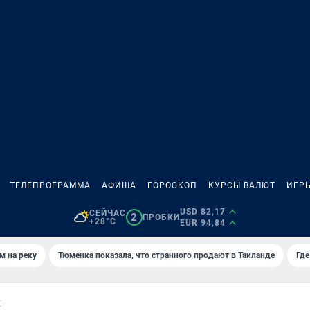
ТЕЛЕПРОГРАММА
АФИША
ГОРОСКОП
КУРСЫ ВАЛЮТ
ИГР
USD 82,17
СЕЙЧАС
2
ПРОБКИ
+28°C
EUR 94,84
м на реку
Тюменка показала, что странного продают в Таиланде
Где
Е