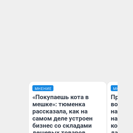
МНЕНИЕ
МНЕНИЕ
«Покупаешь кота в
Продаш
мешке»: тюменка
возьмут
рассказала, как на
нам го
самом деле устроен
налого
бизнес со складами
коснет
дешевых товаров
даже р