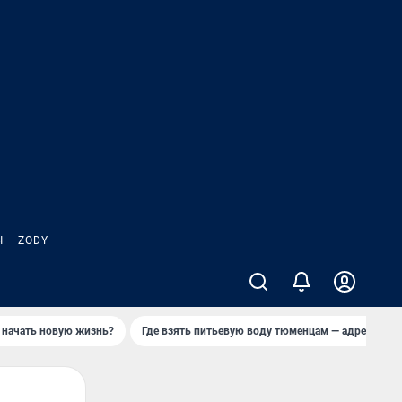
Ы
ZODY
 начать новую жизнь?
Где взять питьевую воду тюменцам — адреса