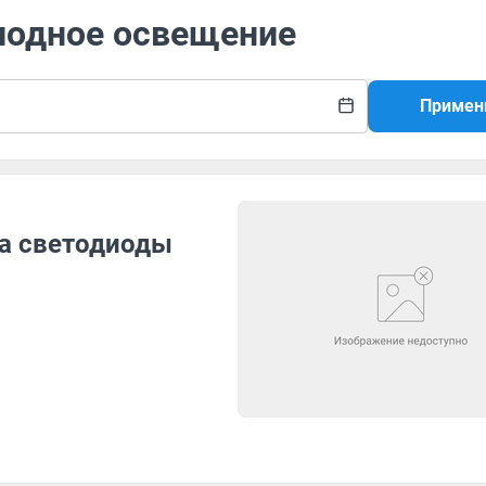
диодное освещение
Примен
на светодиоды