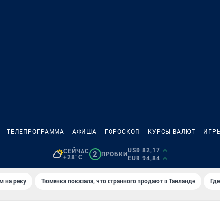
ТЕЛЕПРОГРАММА
АФИША
ГОРОСКОП
КУРСЫ ВАЛЮТ
ИГР
USD 82,17
СЕЙЧАС
2
ПРОБКИ
+28°C
EUR 94,84
м на реку
Тюменка показала, что странного продают в Таиланде
Где