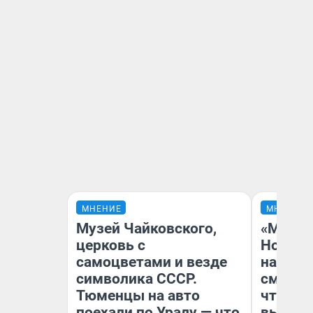
МНЕНИЕ
МНЕНИЕ
Музей Чайковского,
«Мы ви
церковь с
Нолана
самоцветами и везде
настро
символика СССР.
смотре
Тюменцы на авто
чтобы 
поехали по Уралу — что
выгляд