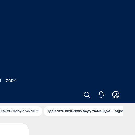
Ы
ZODY
 начать новую жизнь?
Где взять питьевую воду тюменцам — адреса