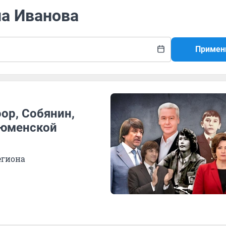
на Иванова
Примен
ор, Собянин,
Тюменской
егиона