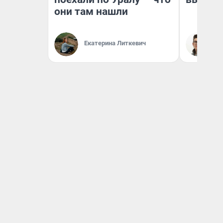
они там нашли
Екатерина Литкевич
На