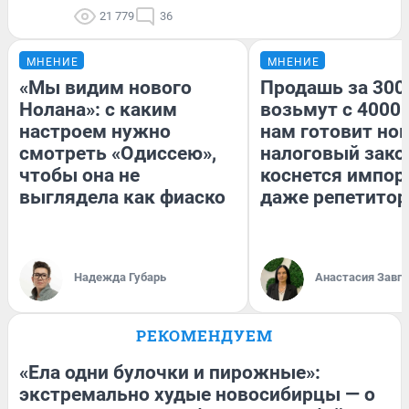
21 779
36
МНЕНИЕ
МНЕНИЕ
«Мы видим нового
Продашь за 3000
Нолана»: с каким
возьмут с 4000.
настроем нужно
нам готовит но
смотреть «Одиссею»,
налоговый зако
чтобы она не
коснется импор
выглядела как фиаско
даже репетитор
Надежда Губарь
Анастасия Завг
РЕКОМЕНДУЕМ
«Ела одни булочки и пирожные»:
экстремально худые новосибирцы — о