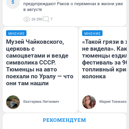
5
предупреждают Раков о переменах в жизни уже
в августе
26 290
7
МНЕНИЕ
МНЕНИЕ
Музей Чайковского,
«Такой грязи в 
церковь с
не видела». Как
самоцветами и везде
тюменцы ездил
символика СССР.
фестиваль за 90
Тюменцы на авто
топливный криз
поехали по Уралу — что
колонка
они там нашли
Екатерина Литкевич
Мария Токмаков
РЕКОМЕНДУЕМ