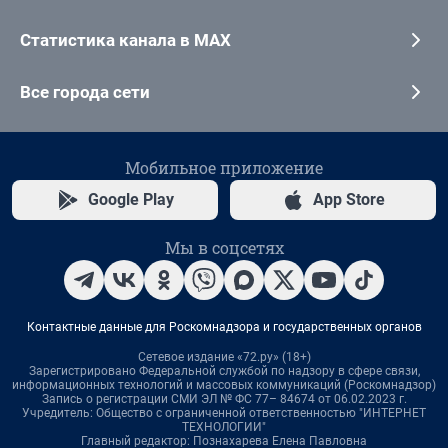
Статистика канала в MAX
Все города сети
Мобильное приложение
Google Play
App Store
Мы в соцсетях
Контактные данные для Роскомнадзора и государственных органов
Сетевое издание «72.ру» (18+)
Зарегистрировано Федеральной службой по надзору в сфере связи,
информационных технологий и массовых коммуникаций (Роскомнадзор)
Запись о регистрации СМИ ЭЛ № ФС 77– 84674 от 06.02.2023 г.
Учредитель: Общество с ограниченной ответственностью "ИНТЕРНЕТ
ТЕХНОЛОГИИ"
Главный редактор: Познахарева Елена Павловна