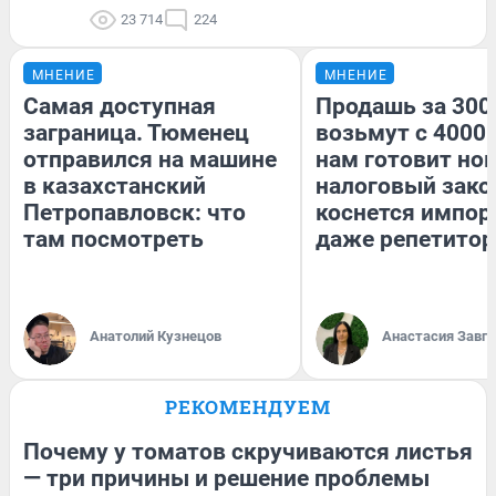
23 714
224
МНЕНИЕ
МНЕНИЕ
Самая доступная
Продашь за 3000
заграница. Тюменец
возьмут с 4000.
отправился на машине
нам готовит но
в казахстанский
налоговый зако
Петропавловск: что
коснется импор
там посмотреть
даже репетитор
Анатолий Кузнецов
Анастасия Завг
РЕКОМЕНДУЕМ
Почему у томатов скручиваются листья
— три причины и решение проблемы