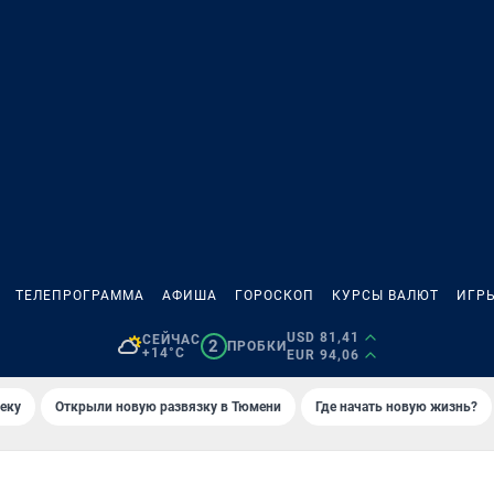
ТЕЛЕПРОГРАММА
АФИША
ГОРОСКОП
КУРСЫ ВАЛЮТ
ИГР
USD 81,41
СЕЙЧАС
2
ПРОБКИ
+14°C
EUR 94,06
еку
Открыли новую развязку в Тюмени
Где начать новую жизнь?