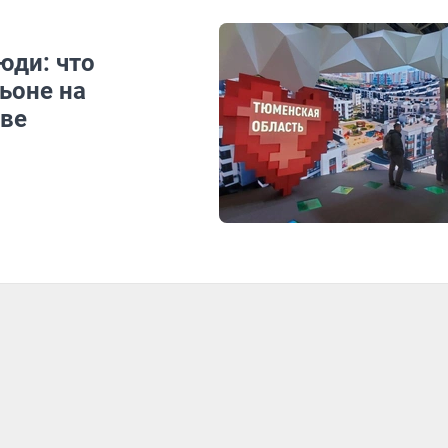
юди: что
ьоне на
кве