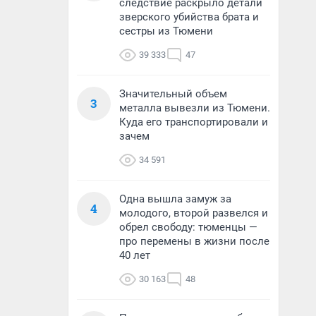
следствие раскрыло детали
зверского убийства брата и
сестры из Тюмени
39 333
47
Значительный объем
3
металла вывезли из Тюмени.
Куда его транспортировали и
зачем
34 591
Одна вышла замуж за
4
молодого, второй развелся и
обрел свободу: тюменцы —
про перемены в жизни после
40 лет
30 163
48