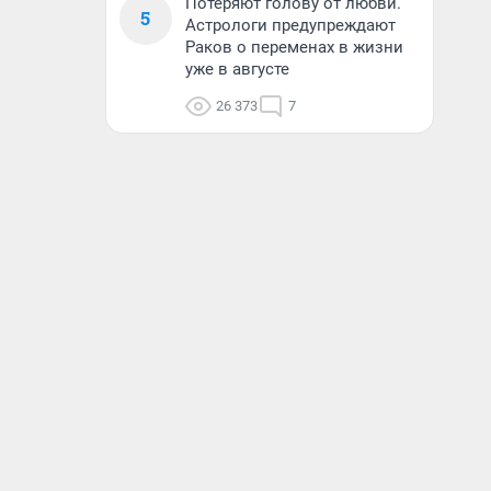
Потеряют голову от любви.
5
Астрологи предупреждают
Раков о переменах в жизни
уже в августе
26 373
7