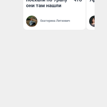
они там нашли
Ек
Екатерина Литкевич
Жу