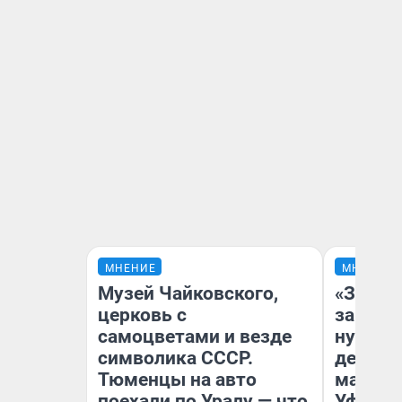
МНЕНИЕ
МНЕНИЕ
Музей Чайковского,
«Заезж
церковь с
заправк
самоцветами и везде
нулям»
символика СССР.
дела с
Тюменцы на авто
маршру
поехали по Уралу — что
Уфа