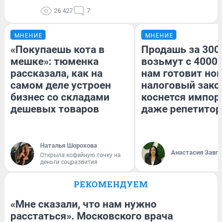
26 427
7
МНЕНИЕ
МНЕНИЕ
«Покупаешь кота в
Продашь за 3000
мешке»: тюменка
возьмут с 4000.
рассказала, как на
нам готовит но
самом деле устроен
налоговый зако
бизнес со складами
коснется импор
дешевых товаров
даже репетитор
Наталья Шорохова
Анастасия Завг
Открыла кофейную точку на
деньги соцразвития
РЕКОМЕНДУЕМ
«Мне сказали, что нам нужно
расстаться». Московского врача