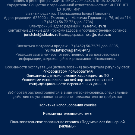
Запись о регистрации СМИ ЭЛ № ФС 77– 84674 от 06.02.2023 г.
Учредитель: Общество с ограниченной ответственностью "ИНТЕРНЕТ
ТЕХНОЛОГИИ"
Главный редактор: Познахарева Елена Павловна
Адрес редакции: 625000, г. Тюмень, ул. Максима Горького, д. 76, офис 214,
+7 (3452) 56-72-72 (доб. 3736)
Электронный адрес редакции:
72@shkulev.ru
Контактные данные для Роскомнадзора и государственных органов:
juristchel@shkulev.ru
Техподдержка:
help@shkulev.ru
Связаться с отделом продаж: +7 (3452) 56-72-72 доб. 3335,
yuliya.latypova@shkulev.ru
Редакция сайта не несет ответственности за достоверность
информации, содержащейся в рекламных объявлениях.
Особенности эксплуатации (использования) веб-портала регулируются:
Руководством пользователя
Описанием функциональных характеристик ПО
Условиями использования веб-портала и политикой
конфиденциальности персональных данных
Веб-портал распространяется в виде интернет-сервиса, специальные
действия по установке на стороне пользователя не требуются
Политика использования cookies
Рекомендательные системы
Пользовательское соглашение сервиса «Подписка без баннерной
рекламы»