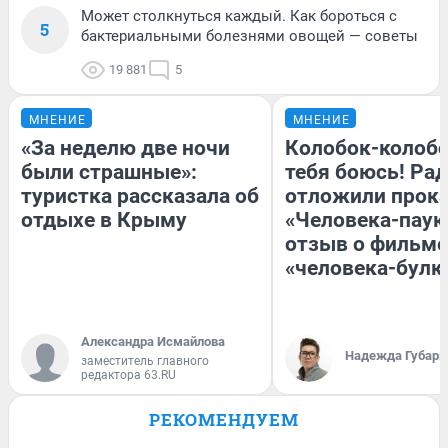
Может столкнуться каждый. Как бороться с
5
бактериальными болезнями овощей — советы
19 881
5
МНЕНИЕ
МНЕНИЕ
«За неделю две ночи
Колобок-колобо
были страшные»:
тебя боюсь! Рад
туристка рассказала об
отложили прок
отдыхе в Крыму
«Человека-паук
отзыв о фильме
«человека-булк
Александра Исмайлова
Надежда Губарь
заместитель главного
редактора 63.RU
РЕКОМЕНДУЕМ