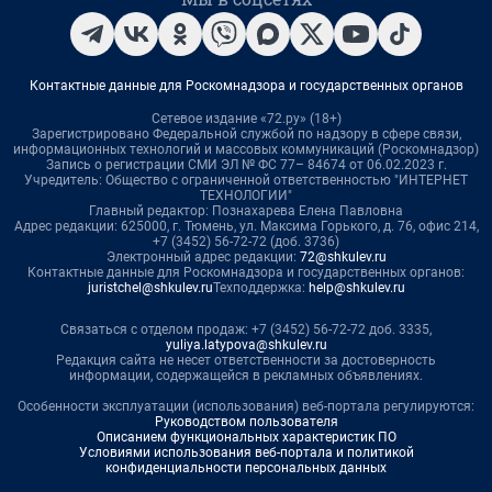
Контактные данные для Роскомнадзора и государственных органов
Сетевое издание «72.ру» (18+)
Зарегистрировано Федеральной службой по надзору в сфере связи,
информационных технологий и массовых коммуникаций (Роскомнадзор)
Запись о регистрации СМИ ЭЛ № ФС 77– 84674 от 06.02.2023 г.
Учредитель: Общество с ограниченной ответственностью "ИНТЕРНЕТ
ТЕХНОЛОГИИ"
Главный редактор: Познахарева Елена Павловна
Адрес редакции: 625000, г. Тюмень, ул. Максима Горького, д. 76, офис 214,
+7 (3452) 56-72-72 (доб. 3736)
Электронный адрес редакции:
72@shkulev.ru
Контактные данные для Роскомнадзора и государственных органов:
juristchel@shkulev.ru
Техподдержка:
help@shkulev.ru
Связаться с отделом продаж: +7 (3452) 56-72-72 доб. 3335,
yuliya.latypova@shkulev.ru
Редакция сайта не несет ответственности за достоверность
информации, содержащейся в рекламных объявлениях.
Особенности эксплуатации (использования) веб-портала регулируются:
Руководством пользователя
Описанием функциональных характеристик ПО
Условиями использования веб-портала и политикой
конфиденциальности персональных данных