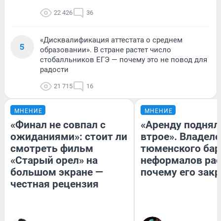
22 426
36
«Дисквалификация аттестата о среднем
5
образовании». В стране растет число
стобалльников ЕГЭ — почему это не повод для
радости
21 715
16
МНЕНИЕ
МНЕНИЕ
«Финал не совпал с
«Аренду поднял
ожиданиями»: стоит ли
втрое». Владел
смотреть фильм
тюменского бар
«Старый орел» на
неформалов рас
большом экране —
почему его зак
честная рецензия