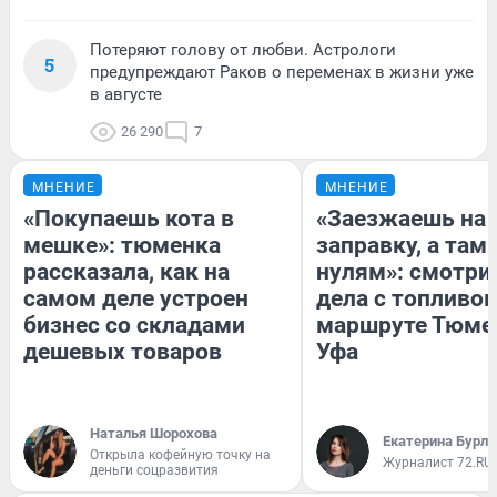
Потеряют голову от любви. Астрологи
5
предупреждают Раков о переменах в жизни уже
в августе
26 290
7
МНЕНИЕ
МНЕНИЕ
«Покупаешь кота в
«Заезжаешь на
мешке»: тюменка
заправку, а там 
рассказала, как на
нулям»: смотри
самом деле устроен
дела с топливом
бизнес со складами
маршруте Тюме
дешевых товаров
Уфа
Наталья Шорохова
Екатерина Бурле
Открыла кофейную точку на
Журналист 72.RU
деньги соцразвития