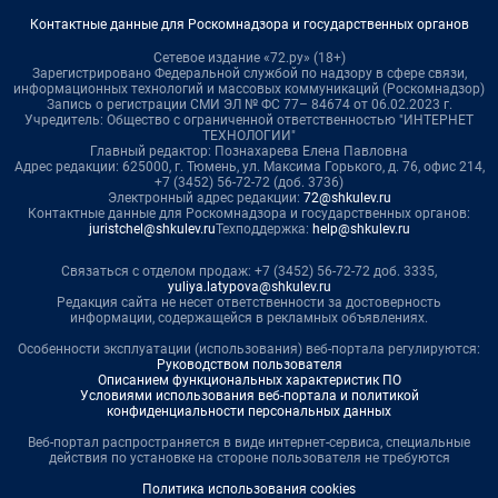
Контактные данные для Роскомнадзора и государственных органов
Сетевое издание «72.ру» (18+)
Зарегистрировано Федеральной службой по надзору в сфере связи,
информационных технологий и массовых коммуникаций (Роскомнадзор)
Запись о регистрации СМИ ЭЛ № ФС 77– 84674 от 06.02.2023 г.
Учредитель: Общество с ограниченной ответственностью "ИНТЕРНЕТ
ТЕХНОЛОГИИ"
Главный редактор: Познахарева Елена Павловна
Адрес редакции: 625000, г. Тюмень, ул. Максима Горького, д. 76, офис 214,
+7 (3452) 56-72-72 (доб. 3736)
Электронный адрес редакции:
72@shkulev.ru
Контактные данные для Роскомнадзора и государственных органов:
juristchel@shkulev.ru
Техподдержка:
help@shkulev.ru
Связаться с отделом продаж: +7 (3452) 56-72-72 доб. 3335,
yuliya.latypova@shkulev.ru
Редакция сайта не несет ответственности за достоверность
информации, содержащейся в рекламных объявлениях.
Особенности эксплуатации (использования) веб-портала регулируются:
Руководством пользователя
Описанием функциональных характеристик ПО
Условиями использования веб-портала и политикой
конфиденциальности персональных данных
Веб-портал распространяется в виде интернет-сервиса, специальные
действия по установке на стороне пользователя не требуются
Политика использования cookies