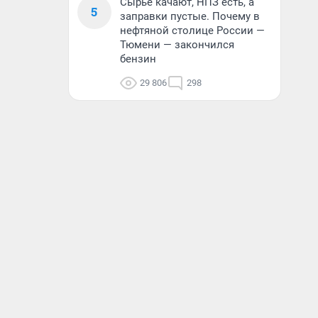
Сырье качают, НПЗ есть, а
5
заправки пустые. Почему в
нефтяной столице России —
Тюмени — закончился
бензин
29 806
298