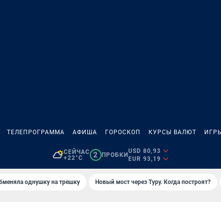
ТЕЛЕПРОГРАММА
АФИША
ГОРОСКОП
КУРСЫ ВАЛЮТ
ИГР
USD 80,93
СЕЙЧАС
2
ПРОБКИ
+22°C
EUR 93,19
бменяла однушку на трешку
Новый мост через Туру. Когда построят?