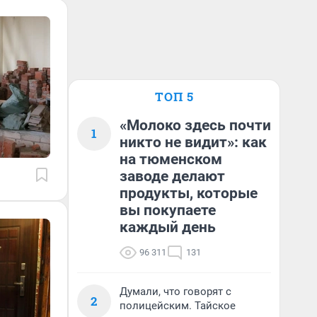
ТОП 5
«Молоко здесь почти
1
никто не видит»: как
на тюменском
заводе делают
продукты, которые
вы покупаете
каждый день
96 311
131
Думали, что говорят с
2
полицейским. Тайское