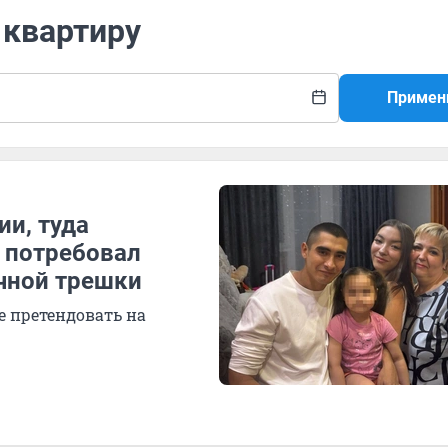
 квартиру
Примен
ии, туда
 потребовал
чной трешки
е претендовать на