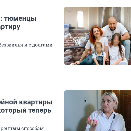
»: тюменцы
артиру
без жилья и с долгами
ейной квартиры
который теперь
щренным способам