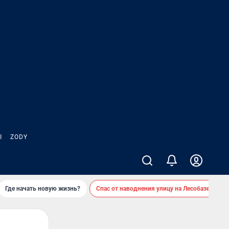
Ы
ZODY
Где начать новую жизнь?
Спас от наводнения улицу на Лесобазе
Д