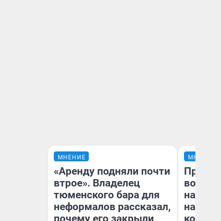
МНЕНИЕ
МНЕНИЕ
«Аренду подняли почти
Продаш
втрое». Владелец
возьмут
тюменского бара для
нам го
неформалов рассказал,
налого
почему его закрыли
коснет