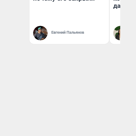
даже р
Евгений Пальянов
Ан