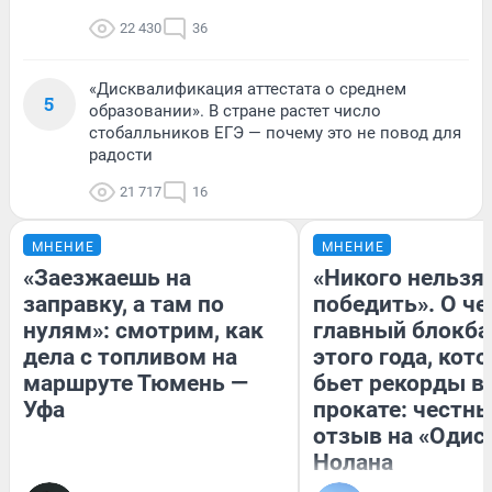
22 430
36
«Дисквалификация аттестата о среднем
5
образовании». В стране растет число
стобалльников ЕГЭ — почему это не повод для
радости
21 717
16
МНЕНИЕ
МНЕНИЕ
«Заезжаешь на
«Никого нельзя
заправку, а там по
победить». О ч
нулям»: смотрим, как
главный блокба
дела с топливом на
этого года, кот
маршруте Тюмень —
бьет рекорды в
Уфа
прокате: честн
отзыв на «Одис
Нолана