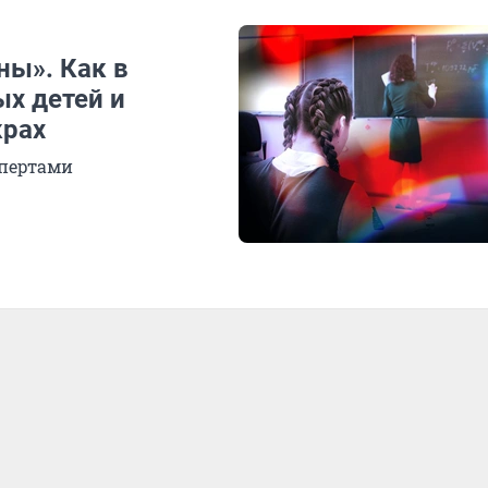
ны». Как в
х детей и
крах
спертами