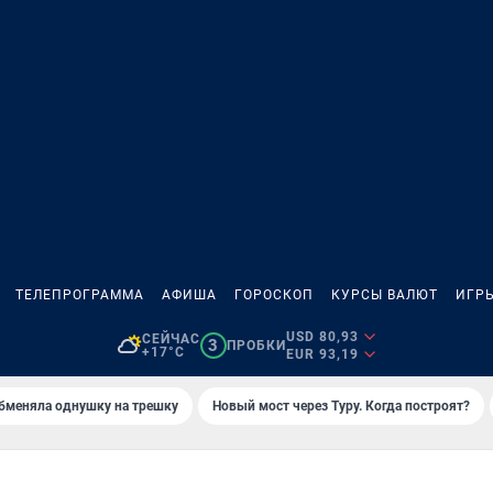
ТЕЛЕПРОГРАММА
АФИША
ГОРОСКОП
КУРСЫ ВАЛЮТ
ИГР
USD 80,93
СЕЙЧАС
3
ПРОБКИ
+17°C
EUR 93,19
бменяла однушку на трешку
Новый мост через Туру. Когда построят?