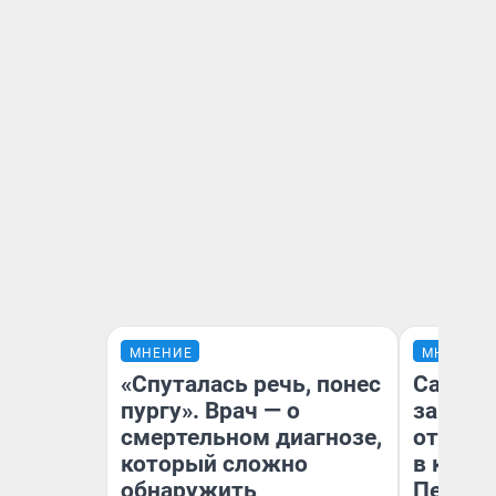
МНЕНИЕ
МНЕНИЕ
«Спуталась речь, понес
Самая 
пургу». Врач — о
загран
смертельном диагнозе,
отправ
который сложно
в каза
обнаружить
Петроп