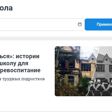
кола
Примен
ься»: истории
школу для
еревоспитание
я трудных подростков