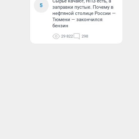
Сырье качают, НПЗ есть, а
5
заправки пустые. Почему в
нефтяной столице России —
Тюмени — закончился
бензин
29 822
298