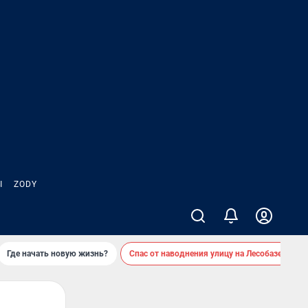
Ы
ZODY
Где начать новую жизнь?
Спас от наводнения улицу на Лесобазе
Д