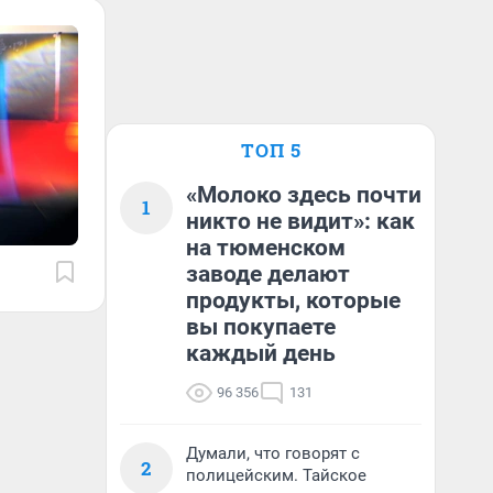
ТОП 5
«Молоко здесь почти
1
никто не видит»: как
на тюменском
заводе делают
продукты, которые
вы покупаете
каждый день
96 356
131
Думали, что говорят с
2
полицейским. Тайское