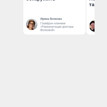
там по
Ирина Волкова
Главврач клиники
Ан
«Реабилитация доктора
Волковой»