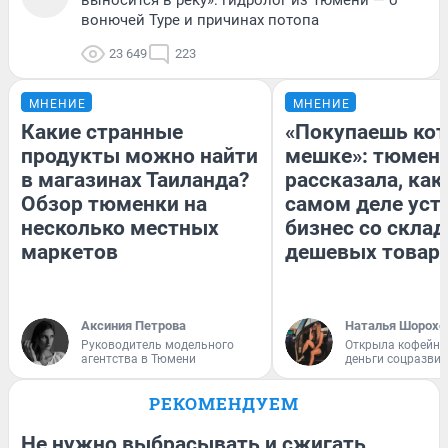
вонючей Туре и причинах потопа
23 649
223
МНЕНИЕ
МНЕНИЕ
Какие странные
«Покупаешь кот
продукты можно найти
мешке»: тюмен
в магазинах Таиланда?
рассказала, как
Обзор тюменки на
самом деле уст
несколько местных
бизнес со скла
маркетов
дешевых товар
Аксиния Петрова
Наталья Шорохо
Руководитель модельного
Открыла кофейну
агентства в Тюмени
деньги соцразви
РЕКОМЕНДУЕМ
Не нужно выбрасывать и сжигать