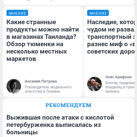
МНЕНИЕ
МНЕНИЕ
Какие странные
Наследие, кото
продукты можно найти
чудом не разва
в магазинах Таиланда?
транспортный э
Обзор тюменки на
разнес миф о «
несколько местных
советских доро
маркетов
Олег Арефьев
Аксиния Петрова
Блогер, предприн
Руководитель модельного
владелец в тран
агентства в Тюмени
бизнесе
РЕКОМЕНДУЕМ
Выжившая после атаки с кислотой
петербурженка выписалась из
больницы