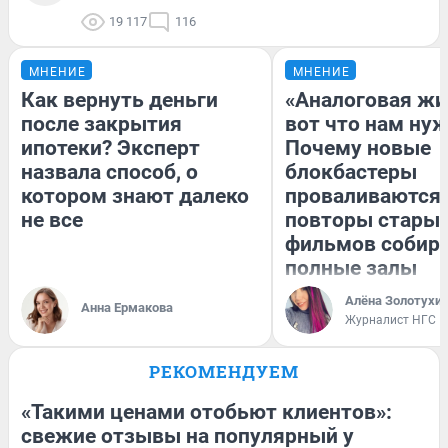
19 117
116
МНЕНИЕ
МНЕНИЕ
Как вернуть деньги
«Аналоговая жи
после закрытия
вот что нам нуж
ипотеки? Эксперт
Почему новые
назвала способ, о
блокбастеры
котором знают далеко
проваливаются,
не все
повторы стары
фильмов собир
полные залы
Алёна Золотухи
Анна Ермакова
Журналист НГС
РЕКОМЕНДУЕМ
«Такими ценами отобьют клиентов»:
свежие отзывы на популярный у