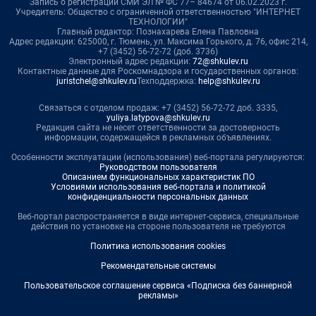
Запись о регистрации СМИ ЭЛ № ФС 77– 84674 от 06.02.2023 г.
Учредитель: Общество с ограниченной ответственностью "ИНТЕРНЕТ
ТЕХНОЛОГИИ"
Главный редактор: Познахарева Елена Павловна
Адрес редакции: 625000, г. Тюмень, ул. Максима Горького, д. 76, офис 214,
+7 (3452) 56-72-72 (доб. 3736)
Электронный адрес редакции:
72@shkulev.ru
Контактные данные для Роскомнадзора и государственных органов:
juristchel@shkulev.ru
Техподдержка:
help@shkulev.ru
Связаться с отделом продаж: +7 (3452) 56-72-72 доб. 3335,
yuliya.latypova@shkulev.ru
Редакция сайта не несет ответственности за достоверность
информации, содержащейся в рекламных объявлениях.
Особенности эксплуатации (использования) веб-портала регулируются:
Руководством пользователя
Описанием функциональных характеристик ПО
Условиями использования веб-портала и политикой
конфиденциальности персональных данных
Веб-портал распространяется в виде интернет-сервиса, специальные
действия по установке на стороне пользователя не требуются
Политика использования cookies
Рекомендательные системы
Пользовательское соглашение сервиса «Подписка без баннерной
рекламы»