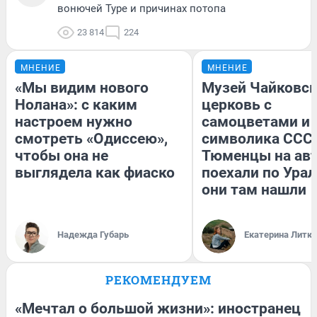
вонючей Туре и причинах потопа
23 814
224
МНЕНИЕ
МНЕНИЕ
«Мы видим нового
Музей Чайковск
Нолана»: с каким
церковь с
настроем нужно
самоцветами и 
смотреть «Одиссею»,
символика СССР
чтобы она не
Тюменцы на ав
выглядела как фиаско
поехали по Урал
они там нашли
Надежда Губарь
Екатерина Литк
РЕКОМЕНДУЕМ
«Мечтал о большой жизни»: иностранец