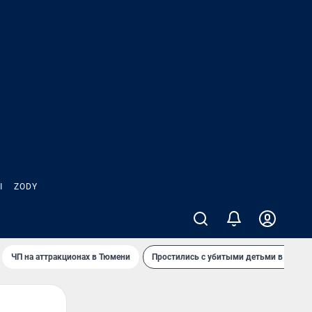
Ы
ZODY
ЧП на аттракционах в Тюмени
Простились с убитыми детьми в Таила