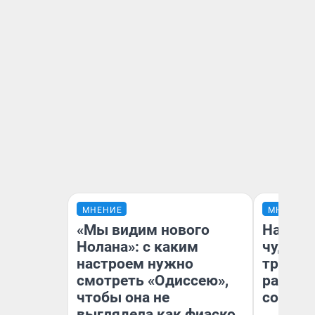
МНЕНИЕ
МНЕНИЕ
«Мы видим нового
Наслед
Нолана»: с каким
чудом 
настроем нужно
трансп
смотреть «Одиссею»,
разнес
чтобы она не
советс
выглядела как фиаско