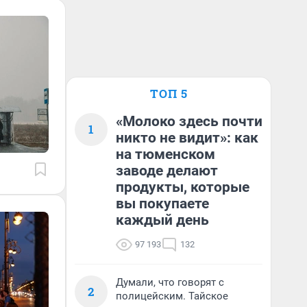
ТОП 5
«Молоко здесь почти
1
никто не видит»: как
на тюменском
заводе делают
продукты, которые
вы покупаете
каждый день
97 193
132
Думали, что говорят с
2
полицейским. Тайское