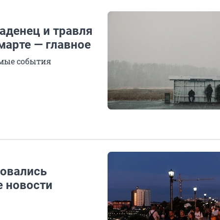
аденец и травля
марте — главное
мые события
довались
е новости