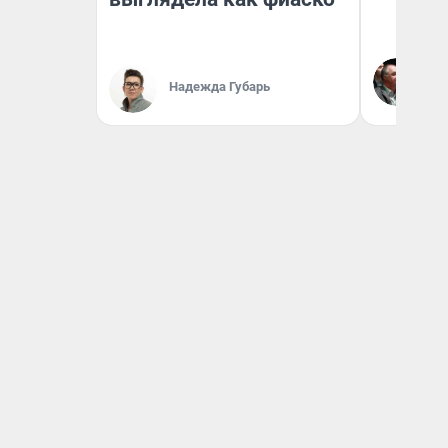
Ол
Бл
Надежда Губарь
вл
би