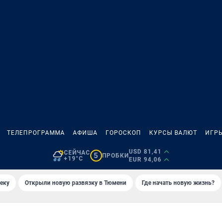
ТЕЛЕПРОГРАММА
АФИША
ГОРОСКОП
КУРСЫ ВАЛЮТ
ИГР
USD 81,41
СЕЙЧАС
5
ПРОБКИ
+19°C
EUR 94,06
еку
Открыли новую развязку в Тюмени
Где начать новую жизнь?