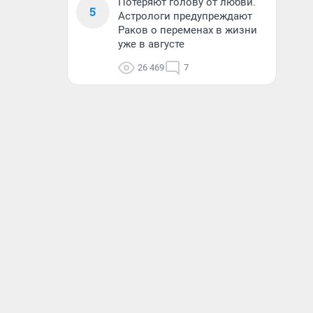
Потеряют голову от любви.
5
Астрологи предупреждают
Раков о переменах в жизни
уже в августе
26 469
7