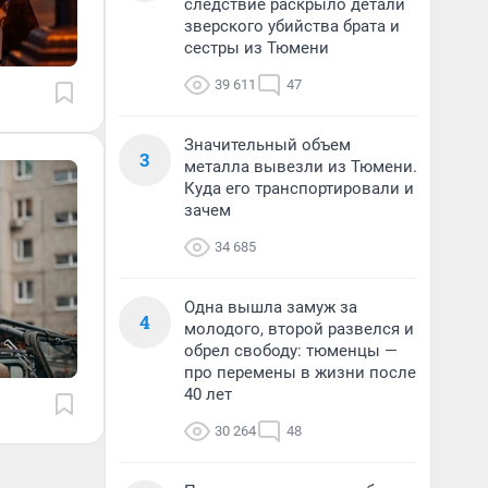
следствие раскрыло детали
зверского убийства брата и
сестры из Тюмени
39 611
47
Значительный объем
3
металла вывезли из Тюмени.
Куда его транспортировали и
зачем
34 685
Одна вышла замуж за
4
молодого, второй развелся и
обрел свободу: тюменцы —
про перемены в жизни после
40 лет
30 264
48