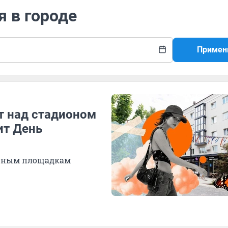
я в городе
Примен
т над стадионом
ит День
ичным площадкам