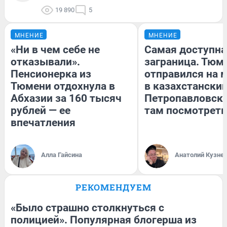
19 890
5
МНЕНИЕ
МНЕНИЕ
«Ни в чем себе не
Самая доступна
отказывали».
заграница. Тюм
Пенсионерка из
отправился на 
Тюмени отдохнула в
в казахстански
Абхазии за 160 тысяч
Петропавловск:
рублей — ее
там посмотреть
впечатления
Алла Гайсина
Анатолий Кузне
РЕКОМЕНДУЕМ
«Было страшно столкнуться с
полицией». Популярная блогерша из