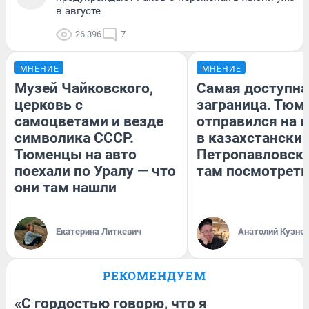
в августе
26 396
7
МНЕНИЕ
МНЕНИЕ
Музей Чайковского,
Самая доступна
церковь с
заграница. Тюм
самоцветами и везде
отправился на 
символика СССР.
в казахстански
Тюменцы на авто
Петропавловск:
поехали по Уралу — что
там посмотреть
они там нашли
Екатерина Литкевич
Анатолий Кузне
РЕКОМЕНДУЕМ
«С гордостью говорю, что я