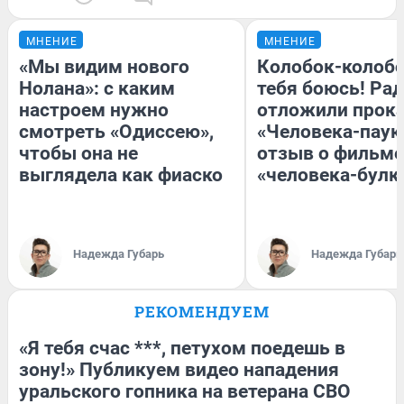
МНЕНИЕ
МНЕНИЕ
«Мы видим нового
Колобок-колобо
Нолана»: с каким
тебя боюсь! Рад
настроем нужно
отложили прок
смотреть «Одиссею»,
«Человека-паук
чтобы она не
отзыв о фильме
выглядела как фиаско
«человека-булк
Надежда Губарь
Надежда Губарь
РЕКОМЕНДУЕМ
«Я тебя счас ***, петухом поедешь в
зону!» Публикуем видео нападения
уральского гопника на ветерана СВО