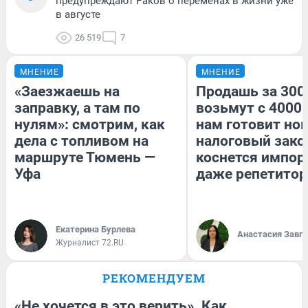
предупреждают Раков о переменах в жизни уже
в августе
26 519
7
МНЕНИЕ
МНЕНИЕ
«Заезжаешь на
Продашь за 3000
заправку, а там по
возьмут с 4000.
нулям»: смотрим, как
нам готовит но
дела с топливом на
налоговый зако
маршруте Тюмень —
коснется импор
Уфа
даже репетитор
Екатерина Бурлева
Анастасия Завг
Журналист 72.RU
РЕКОМЕНДУЕМ
«Не хочется в это верить». Как