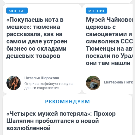
МНЕНИЕ
МНЕНИЕ
«Покупаешь кота в
Музей Чайковск
мешке»: тюменка
церковь с
рассказала, как на
самоцветами и 
самом деле устроен
символика СССР
бизнес со складами
Тюменцы на ав
дешевых товаров
поехали по Урал
они там нашли
Наталья Шорохова
Екатерина Литк
Открыла кофейную точку на
деньги соцразвития
РЕКОМЕНДУЕМ
«Четырех мужей потеряла»: Прохор
Шаляпин проболтался о новой
возлюбленной