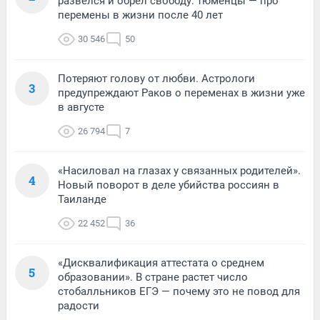
развелся и обрел свободу: тюменцы — про
перемены в жизни после 40 лет
30 546
50
Потеряют голову от любви. Астрологи
3
предупреждают Раков о переменах в жизни уже
в августе
26 794
7
«Насиловал на глазах у связанных родителей».
4
Новый поворот в деле убийства россиян в
Таиланде
22 452
36
«Дисквалификация аттестата о среднем
5
образовании». В стране растет число
стобалльников ЕГЭ — почему это не повод для
радости