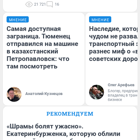
21 721
16
МНЕНИЕ
МНЕНИЕ
Самая доступная
Наследие, кото
заграница. Тюменец
чудом не разва
отправился на машине
транспортный э
в казахстанский
разнес миф о «
Петропавловск: что
советских доро
там посмотреть
Олег Арефьев
Блогер, предприн
Анатолий Кузнецов
владелец в тран
бизнесе
РЕКОМЕНДУЕМ
«Шрамы болят ужасно».
Екатеринбурженка, которую облили