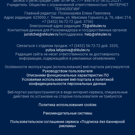
Запись о регистрации СМИ ЭЛ № ФС 77– 84674 от 06.02.2023 г.
Учредитель: Общество с ограниченной ответственностью "ИНТЕРНЕТ
ТЕХНОЛОГИИ"
Главный редактор: Познахарева Елена Павловна
Адрес редакции: 625000, г. Тюмень, ул. Максима Горького, д. 76, офис 214,
+7 (3452) 56-72-72 (доб. 3736)
Электронный адрес редакции:
72@shkulev.ru
Контактные данные для Роскомнадзора и государственных органов:
juristchel@shkulev.ru
Техподдержка:
help@shkulev.ru
Связаться с отделом продаж: +7 (3452) 56-72-72 доб. 3335,
yuliya.latypova@shkulev.ru
Редакция сайта не несет ответственности за достоверность
информации, содержащейся в рекламных объявлениях.
Особенности эксплуатации (использования) веб-портала регулируются:
Руководством пользователя
Описанием функциональных характеристик ПО
Условиями использования веб-портала и политикой
конфиденциальности персональных данных
Веб-портал распространяется в виде интернет-сервиса, специальные
действия по установке на стороне пользователя не требуются
Политика использования cookies
Рекомендательные системы
Пользовательское соглашение сервиса «Подписка без баннерной
рекламы»