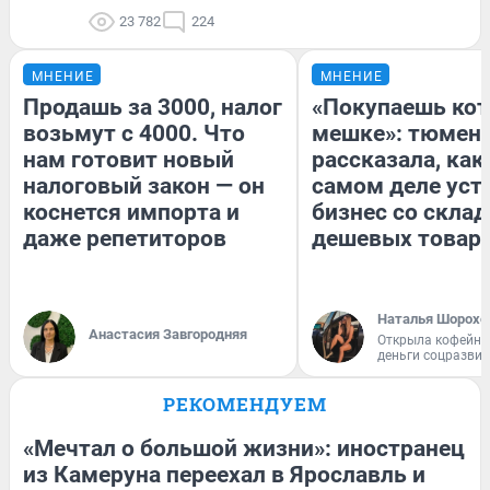
23 782
224
МНЕНИЕ
МНЕНИЕ
Продашь за 3000, налог
«Покупаешь кот
возьмут с 4000. Что
мешке»: тюмен
нам готовит новый
рассказала, как
налоговый закон — он
самом деле уст
коснется импорта и
бизнес со скла
даже репетиторов
дешевых товар
Наталья Шорохо
Анастасия Завгородняя
Открыла кофейну
деньги соцразви
РЕКОМЕНДУЕМ
«Мечтал о большой жизни»: иностранец
из Камеруна переехал в Ярославль и