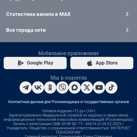
Статистика канала в MAX
Все города сети
Мобильное приложение
Google Play
App Store
Мы в соцсетях
Контактные данные для Роскомнадзора и государственных органов
Сетевое издание «72.ру» (18+)
Зарегистрировано Федеральной службой по надзору в сфере связи,
информационных технологий и массовых коммуникаций (Роскомнадзор)
Запись о регистрации СМИ ЭЛ № ФС 77– 84674 от 06.02.2023 г.
Учредитель: Общество с ограниченной ответственностью "ИНТЕРНЕТ
ТЕХНОЛОГИИ"
Главный редактор: Познахарева Елена Павловна