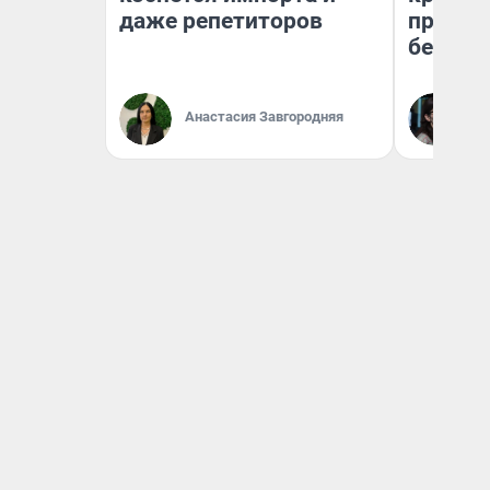
даже репетиторов
приеха
безопа
Кс
Анастасия Завгородняя
Ав