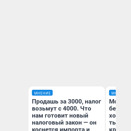
МНЕНИЕ
МНЕНИЕ
Продашь за 3000, налог
Мой ба
возьмут с 4000. Что
береже
нам готовит новый
хотела 
налоговый закон — он
тысяч,
коснется импорта и
кредит,