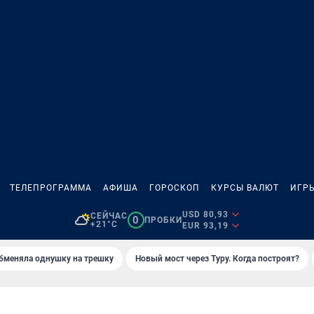
ТЕЛЕПРОГРАММА
АФИША
ГОРОСКОП
КУРСЫ ВАЛЮТ
ИГР
USD 80,93
СЕЙЧАС
0
ПРОБКИ
+21°C
EUR 93,19
бменяла однушку на трешку
Новый мост через Туру. Когда построят?