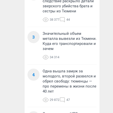
следствие раскрыло детали
зверского убийства брата и
сестры из Тюмени
38 377
44
Значительный объем
3
металла вывезли из Тюмени.
Куда его транспортировали и
зачем
34 314
Одна вышла замуж за
4
молодого, второй развелся и
обрел свободу: тюменцы —
про перемены в жизни после
40 лет
29 872
47