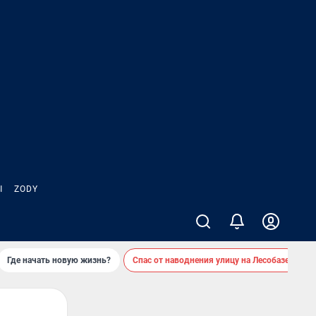
Ы
ZODY
Где начать новую жизнь?
Спас от наводнения улицу на Лесобазе
Д