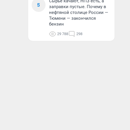
Сырье качают, НПЗ есть, а
5
заправки пустые. Почему в
нефтяной столице России —
Тюмени — закончился
бензин
29 788
298