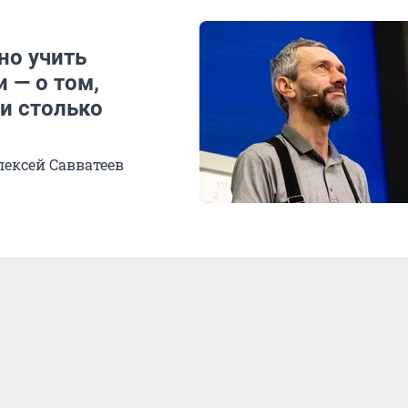
но учить
 — о том,
и столько
лексей Савватеев