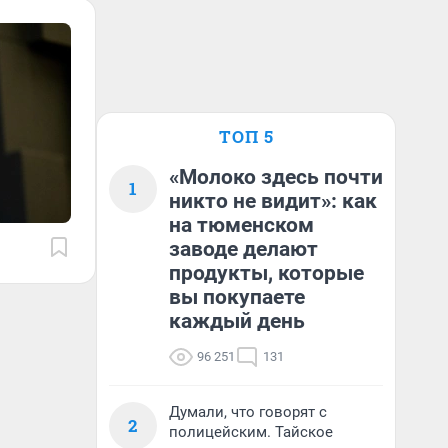
ТОП 5
«Молоко здесь почти
1
никто не видит»: как
на тюменском
заводе делают
продукты, которые
вы покупаете
каждый день
96 251
131
Думали, что говорят с
2
полицейским. Тайское