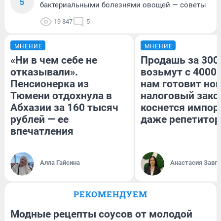
5
бактериальными болезнями овощей — советы
19 847
5
МНЕНИЕ
МНЕНИЕ
«Ни в чем себе не
Продашь за 3000
отказывали».
возьмут с 4000.
Пенсионерка из
нам готовит но
Тюмени отдохнула в
налоговый зако
Абхазии за 160 тысяч
коснется импор
рублей — ее
даже репетитор
впечатления
Алла Гайсина
Анастасия Завг
РЕКОМЕНДУЕМ
Модные рецепты соусов от молодой