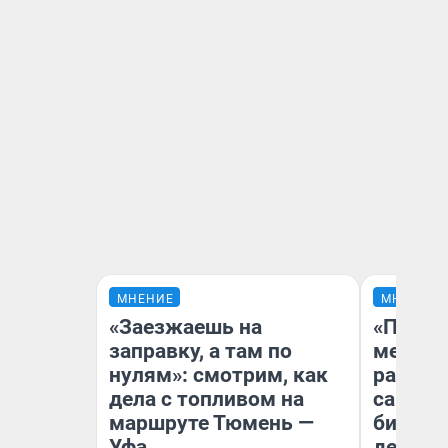
МНЕНИЕ
МНЕНИЕ
«Заезжаешь на
«Покуп
заправку, а там по
мешке»
нулям»: смотрим, как
рассказ
дела с топливом на
самом 
маршруте Тюмень —
бизнес
Уфа
дешевы