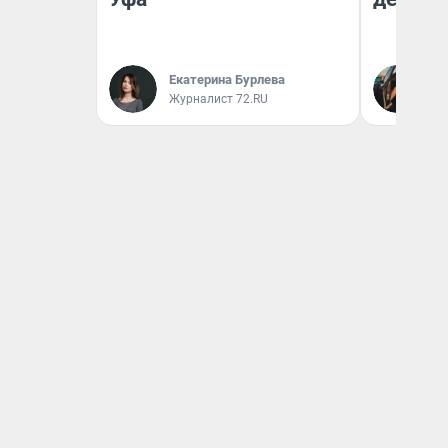
На
Екатерина Бурлева
От
Журналист 72.RU
де