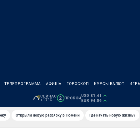
ТЕЛЕПРОГРАММА
АФИША
ГОРОСКОП
КУРСЫ ВАЛЮТ
ИГР
USD 81,41
СЕЙЧАС
2
ПРОБКИ
+17°C
EUR 94,06
еку
Открыли новую развязку в Тюмени
Где начать новую жизнь?