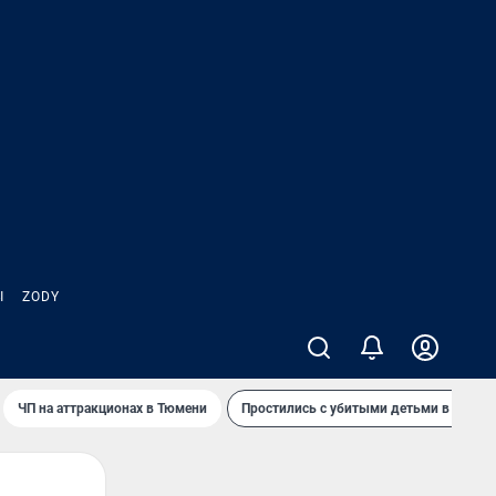
Ы
ZODY
ЧП на аттракционах в Тюмени
Простились с убитыми детьми в Таила