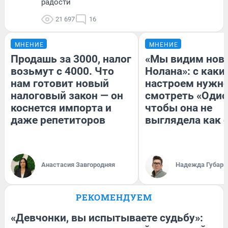
радости
21 697
16
МНЕНИЕ
МНЕНИЕ
Продашь за 3000, налог
«Мы видим нов
возьмут с 4000. Что
Нолана»: с каки
нам готовит новый
настроем нужн
налоговый закон — он
смотреть «Одис
коснется импорта и
чтобы она не
даже репетиторов
выглядела как 
Анастасия Завгородняя
Надежда Губарь
РЕКОМЕНДУЕМ
«Девчонки, вы испытываете судьбу»: