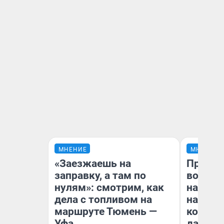
МНЕНИЕ
МНЕНИЕ
«Заезжаешь на
Продаш
заправку, а там по
возьмут
нулям»: смотрим, как
нам го
дела с топливом на
налого
маршруте Тюмень —
коснет
Уфа
даже р