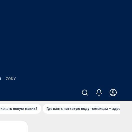
Ы
ZODY
 начать новую жизнь?
Где взять питьевую воду тюменцам — адреса