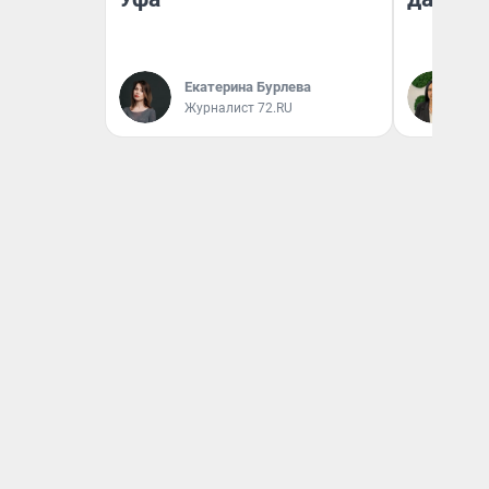
Екатерина Бурлева
Ан
Журналист 72.RU