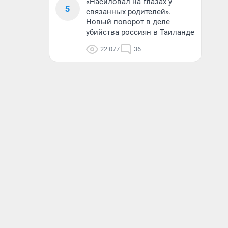
«Насиловал на глазах у
5
связанных родителей».
Новый поворот в деле
убийства россиян в Таиланде
22 077
36