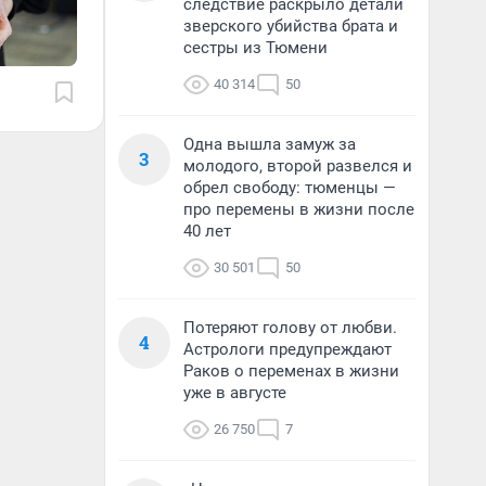
следствие раскрыло детали
зверского убийства брата и
сестры из Тюмени
40 314
50
Одна вышла замуж за
3
молодого, второй развелся и
обрел свободу: тюменцы —
про перемены в жизни после
40 лет
30 501
50
Потеряют голову от любви.
4
Астрологи предупреждают
Раков о переменах в жизни
уже в августе
26 750
7