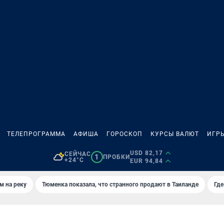
ТЕЛЕПРОГРАММА
АФИША
ГОРОСКОП
КУРСЫ ВАЛЮТ
ИГР
USD 82,17
СЕЙЧАС
1
ПРОБКИ
+24°C
EUR 94,84
м на реку
Тюменка показала, что странного продают в Таиланде
Где