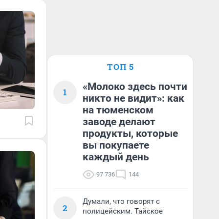
ТОП 5
«Молоко здесь почти
1
никто не видит»: как
на тюменском
заводе делают
продукты, которые
вы покупаете
каждый день
97 736
144
Думали, что говорят с
2
полицейским. Тайское