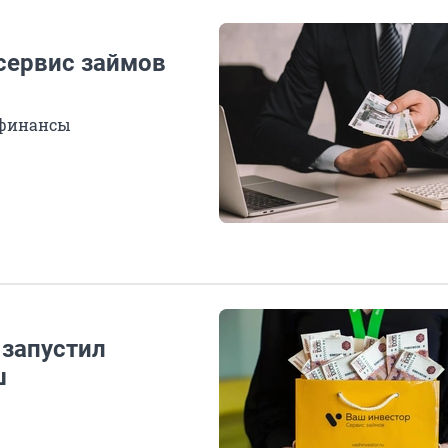
 сервис займов
 финансы
 запустил
ш