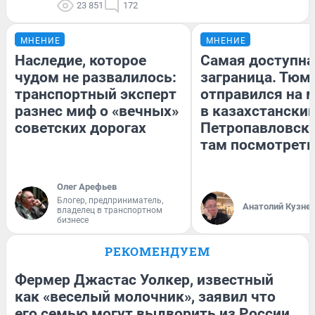
23 851
172
МНЕНИЕ
МНЕНИЕ
Наследие, которое
Самая доступна
чудом не развалилось:
заграница. Тюм
транспортный эксперт
отправился на 
разнес миф о «вечных»
в казахстански
советских дорогах
Петропавловск:
там посмотреть
Олег Арефьев
Блогер, предприниматель,
Анатолий Кузне
владелец в транспортном
бизнесе
РЕКОМЕНДУЕМ
Фермер Джастас Уолкер, известный
как «веселый молочник», заявил что
его семью могут выдворить из России