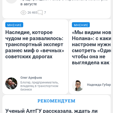
в августе
26 465
7
МНЕНИЕ
МНЕНИЕ
Наследие, которое
«Мы видим нов
чудом не развалилось:
Нолана»: с каки
транспортный эксперт
настроем нужн
разнес миф о «вечных»
смотреть «Одис
советских дорогах
чтобы она не
выглядела как 
Олег Арефьев
Блогер, предприниматель,
Надежда Губарь
владелец в транспортном
бизнесе
РЕКОМЕНДУЕМ
Ученый АлтГУ рассказала, ждать ли