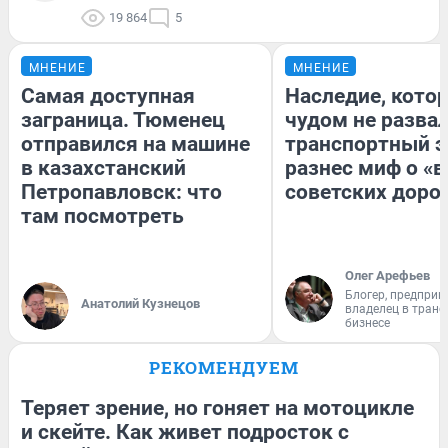
19 864
5
МНЕНИЕ
МНЕНИЕ
Самая доступная
Наследие, кото
заграница. Тюменец
чудом не разва
отправился на машине
транспортный э
в казахстанский
разнес миф о «
Петропавловск: что
советских доро
там посмотреть
Олег Арефьев
Блогер, предприн
Анатолий Кузнецов
владелец в тран
бизнесе
РЕКОМЕНДУЕМ
Теряет зрение, но гоняет на мотоцикле
и скейте. Как живет подросток с