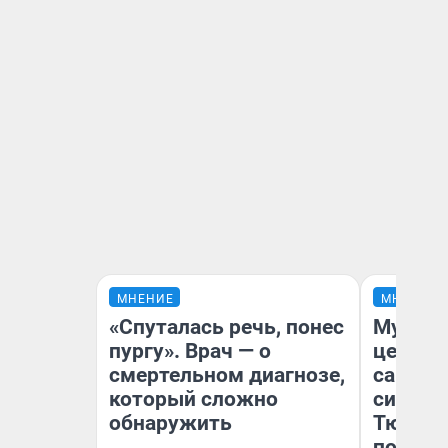
МНЕНИЕ
МНЕНИЕ
«Спуталась речь, понес
Музей 
пургу». Врач — о
церков
смертельном диагнозе,
самоцв
который сложно
символ
обнаружить
Тюменц
поехали