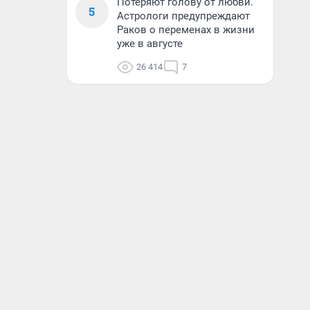
Потеряют голову от любви.
5
Астрологи предупреждают
Раков о переменах в жизни
уже в августе
26 414
7