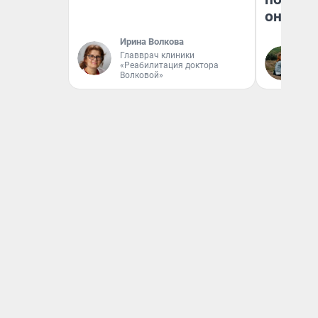
они та
Ирина Волкова
Главврач клиники
Ек
«Реабилитация доктора
Волковой»