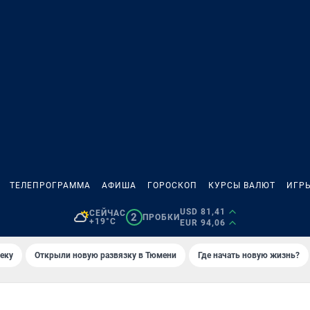
ТЕЛЕПРОГРАММА
АФИША
ГОРОСКОП
КУРСЫ ВАЛЮТ
ИГР
USD 81,41
СЕЙЧАС
2
ПРОБКИ
+19°C
EUR 94,06
еку
Открыли новую развязку в Тюмени
Где начать новую жизнь?