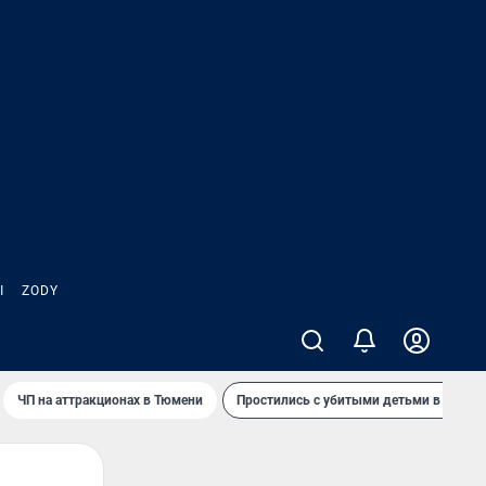
Ы
ZODY
ЧП на аттракционах в Тюмени
Простились с убитыми детьми в Таила