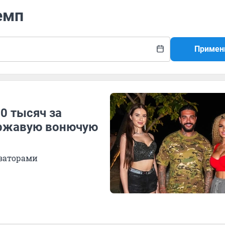
емп
Примен
0 тысяч за
 «ржавую вонючую
изаторами