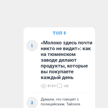
ТОП 5
«Молоко здесь почти
1
никто не видит»: как
на тюменском
заводе делают
продукты, которые
вы покупаете
каждый день
97 011
132
Думали, что говорят с
2
полицейским. Тайское