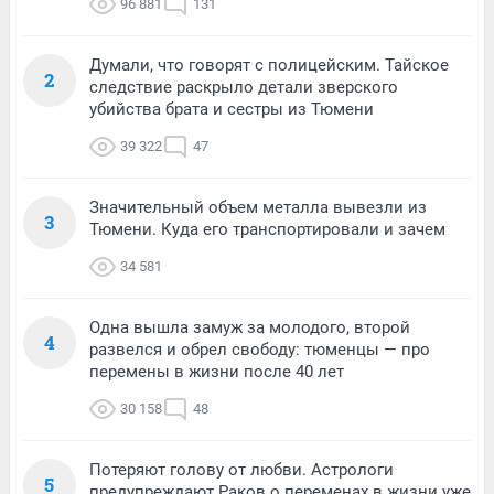
96 881
131
Думали, что говорят с полицейским. Тайское
2
следствие раскрыло детали зверского
убийства брата и сестры из Тюмени
39 322
47
Значительный объем металла вывезли из
3
Тюмени. Куда его транспортировали и зачем
34 581
Одна вышла замуж за молодого, второй
4
развелся и обрел свободу: тюменцы — про
перемены в жизни после 40 лет
30 158
48
Потеряют голову от любви. Астрологи
5
предупреждают Раков о переменах в жизни уже