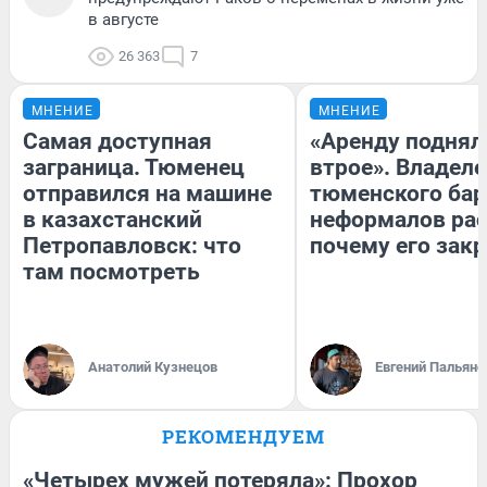
в августе
26 363
7
МНЕНИЕ
МНЕНИЕ
Самая доступная
«Аренду поднял
заграница. Тюменец
втрое». Владел
отправился на машине
тюменского бар
в казахстанский
неформалов рас
Петропавловск: что
почему его зак
там посмотреть
Анатолий Кузнецов
Евгений Пальяно
РЕКОМЕНДУЕМ
«Четырех мужей потеряла»: Прохор