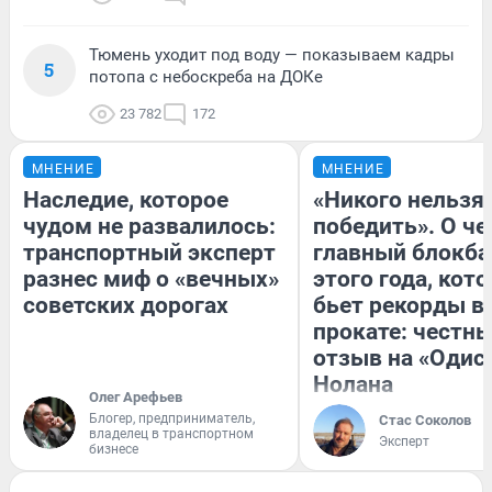
Тюмень уходит под воду — показываем кадры
5
потопа с небоскреба на ДОКе
23 782
172
МНЕНИЕ
МНЕНИЕ
Наследие, которое
«Никого нельзя
чудом не развалилось:
победить». О ч
транспортный эксперт
главный блокба
разнес миф о «вечных»
этого года, кот
советских дорогах
бьет рекорды в
прокате: честн
отзыв на «Одис
Нолана
Олег Арефьев
Блогер, предприниматель,
Стас Соколов
владелец в транспортном
Эксперт
бизнесе