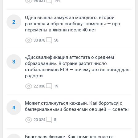
98 521
144
Одна вышла замуж за молодого, второй
2
развелся и обрел свободу: тюменцы — про
перемены в жизни после 40 лет
30 878
50
«Дисквалификация аттестата о среднем
3
образовании». В стране растет число
стобалльников ЕГЭ — почему это не повод для
радости
22 038
19
Может столкнуться каждый. Как бороться с
4
бактериальными болезнями овощей — советы
20 024
5
Благодаря физике. Как тюменец спас от