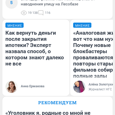
5
наводнения улицу на Лесобазе
19 138
116
МНЕНИЕ
МНЕНИЕ
Как вернуть деньги
«Аналоговая жи
после закрытия
вот что нам нуж
ипотеки? Эксперт
Почему новые
назвала способ, о
блокбастеры
котором знают далеко
проваливаются,
не все
повторы стары
фильмов собир
полные залы
Алёна Золотухи
Анна Ермакова
Журналист НГС
РЕКОМЕНДУЕМ
«Уголовник я, родные со мной не