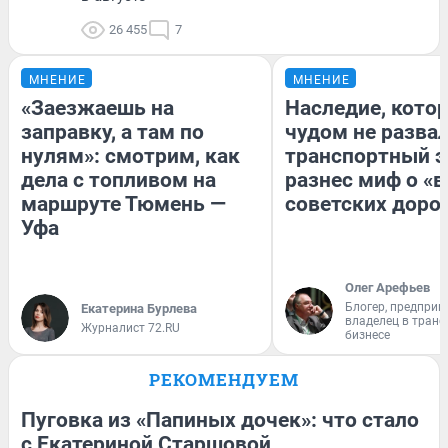
26 455
7
МНЕНИЕ
МНЕНИЕ
«Заезжаешь на
Наследие, кото
заправку, а там по
чудом не разва
нулям»: смотрим, как
транспортный э
дела с топливом на
разнес миф о «
маршруте Тюмень —
советских доро
Уфа
Олег Арефьев
Блогер, предприн
Екатерина Бурлева
владелец в тран
Журналист 72.RU
бизнесе
РЕКОМЕНДУЕМ
Пуговка из «Папиных дочек»: что стало
с Екатериной Старшовой