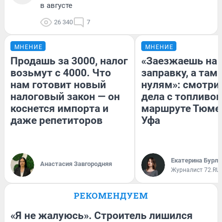
в августе
26 340
7
МНЕНИЕ
МНЕНИЕ
Продашь за 3000, налог
«Заезжаешь на
возьмут с 4000. Что
заправку, а там 
нам готовит новый
нулям»: смотри
налоговый закон — он
дела с топливом
коснется импорта и
маршруте Тюме
даже репетиторов
Уфа
Екатерина Бурле
Анастасия Завгородняя
Журналист 72.RU
РЕКОМЕНДУЕМ
«Я не жалуюсь». Строитель лишился