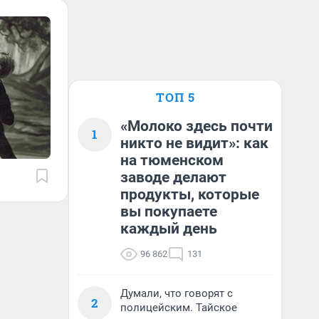
ТОП 5
«Молоко здесь почти
1
никто не видит»: как
на тюменском
заводе делают
продукты, которые
вы покупаете
каждый день
96 862
131
Думали, что говорят с
2
полицейским. Тайское