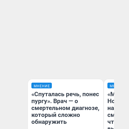
МНЕНИЕ
МНЕНИЕ
«Спуталась речь, понес
«Мы ви
пургу». Врач — о
Нолана
смертельном диагнозе,
настро
который сложно
смотре
обнаружить
чтобы 
выгляд