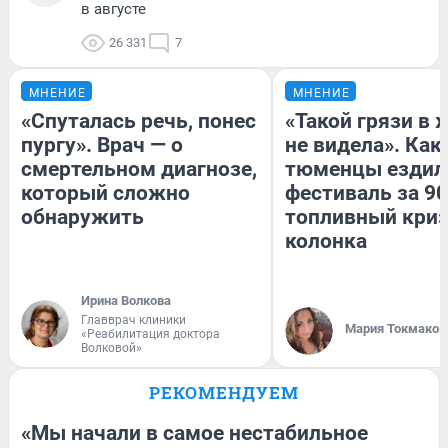
в августе
26 331
7
МНЕНИЕ
МНЕНИЕ
«Спуталась речь, понес
«Такой грязи в 
пургу». Врач — о
не видела». Как
смертельном диагнозе,
тюменцы ездил
который сложно
фестиваль за 90
обнаружить
топливный криз
колонка
Ирина Волкова
Главврач клиники
Мария Токмаков
«Реабилитация доктора
Волковой»
РЕКОМЕНДУЕМ
«Мы начали в самое нестабильное