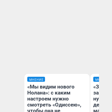
МНЕНИЕ
МНЕНИЕ
«Мы видим нового
«Заезж
Нолана»: с каким
заправк
настроем нужно
нулям»
смотреть «Одиссею»,
дела с
чтобы она не
маршру