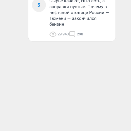
Сырье качают, НПЗ есть, а
5
заправки пустые. Почему в
нефтяной столице России —
Тюмени — закончился
бензин
29 940
298