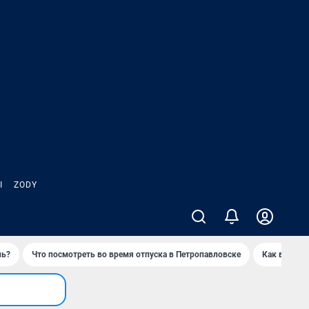
Ы
ZODY
нь?
Что посмотреть во время отпуска в Петропавловске
Как выжива