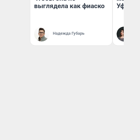
выглядела как фиаско
Уфа
Ек
Надежда Губарь
Жу