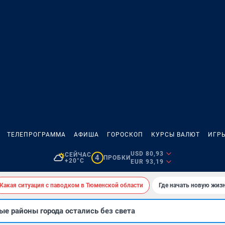
ТЕЛЕПРОГРАММА
АФИША
ГОРОСКОП
КУРСЫ ВАЛЮТ
ИГР
USD 80,93
СЕЙЧАС
4
ПРОБКИ
+20°C
EUR 93,19
Какая ситуация с паводком в Тюменской области
Где начать новую жиз
е районы города остались без света