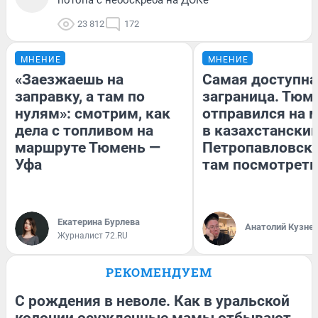
23 812
172
МНЕНИЕ
МНЕНИЕ
«Заезжаешь на
Самая доступна
заправку, а там по
заграница. Тюм
нулям»: смотрим, как
отправился на 
дела с топливом на
в казахстански
маршруте Тюмень —
Петропавловск:
Уфа
там посмотреть
Екатерина Бурлева
Анатолий Кузне
Журналист 72.RU
РЕКОМЕНДУЕМ
С рождения в неволе. Как в уральской
колонии осужденные мамы отбывают