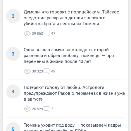
Думали, что говорят с полицейским. Тайское
2
следствие раскрыло детали зверского
убийства брата и сестры из Тюмени
39 863
47
Одна вышла замуж за молодого, второй
3
развелся и обрел свободу: тюменцы — про
перемены в жизни после 40 лет
30 323
49
Потеряют голову от любви. Астрологи
4
предупреждают Раков о переменах в жизни уже
в августе
26 529
7
Тюмень уходит под воду — показываем кадры
5
потопа с небоскреба на ДОКе