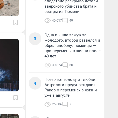
следствие раскрыло детали
зверского убийства брата и
сестры из Тюмени
40 017
49
Одна вышла замуж за
3
молодого, второй развелся и
обрел свободу: тюменцы —
про перемены в жизни после
40 лет
30 374
50
Потеряют голову от любви.
4
Астрологи предупреждают
Раков о переменах в жизни
уже в августе
26 606
7