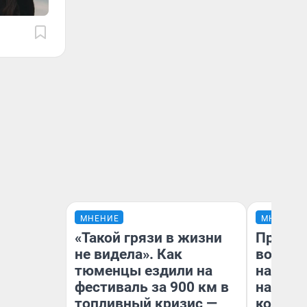
МНЕНИЕ
МНЕНИЕ
«Такой грязи в жизни
Продаш
не видела». Как
возьмут
тюменцы ездили на
нам го
фестиваль за 900 км в
налого
топливный кризис —
коснет