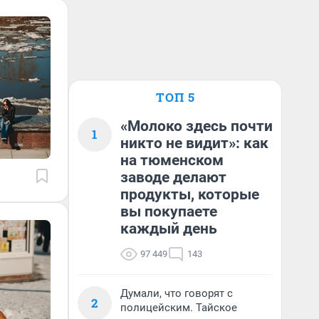
ТОП 5
«Молоко здесь почти
1
никто не видит»: как
на тюменском
заводе делают
продукты, которые
вы покупаете
каждый день
97 449
143
Думали, что говорят с
2
полицейским. Тайское