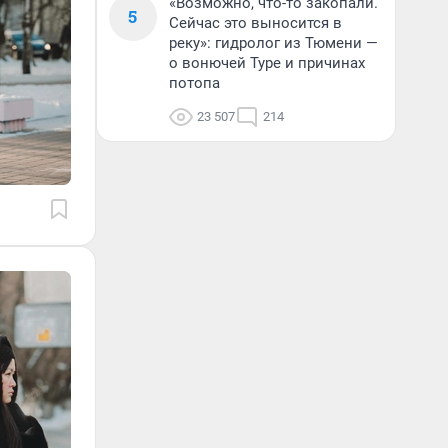
«Возможно, что-то закопали.
5
Сейчас это выносится в
реку»: гидролог из Тюмени —
о вонючей Туре и причинах
потопа
23 507
214