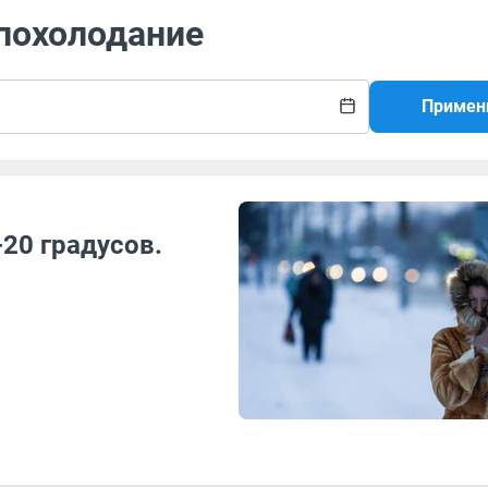
 похолодание
Примен
-20 градусов.