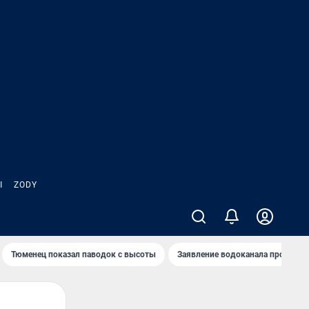
Ы
ZODY
Тюменец показал паводок с высоты
Заявление водоканала про запа