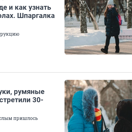
де и как узнать
олах. Шпаргалка
струкцию
уки, румяные
стретили 30-
ослым пришлось