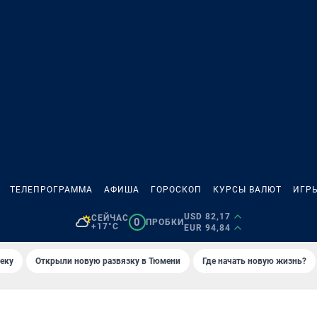
ТЕЛЕПРОГРАММА
АФИША
ГОРОСКОП
КУРСЫ ВАЛЮТ
ИГР
USD 82,17
СЕЙЧАС
0
ПРОБКИ
+17°C
EUR 94,84
еку
Открыли новую развязку в Тюмени
Где начать новую жизнь?