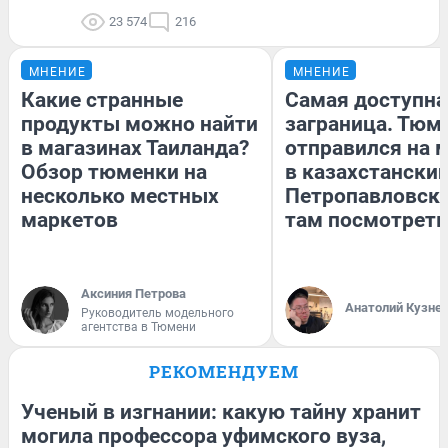
23 574
216
МНЕНИЕ
МНЕНИЕ
Какие странные
Самая доступна
продукты можно найти
заграница. Тюм
в магазинах Таиланда?
отправился на 
Обзор тюменки на
в казахстански
несколько местных
Петропавловск:
маркетов
там посмотреть
Аксиния Петрова
Анатолий Кузне
Руководитель модельного
агентства в Тюмени
РЕКОМЕНДУЕМ
Ученый в изгнании: какую тайну хранит
могила профессора уфимского вуза,